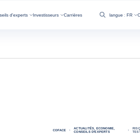
seils d'experts
Investisseurs
Carrières
langue :
FR
C
Recherche
ACTUALITÉS, ECONOMIE,
RISQ
COFACE
CONSEILS D'EXPERTS
TES