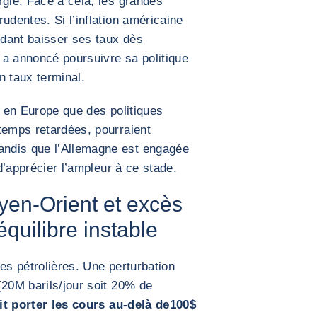
rgie. Face à cela, les grandes
udentes. Si l’inflation américaine
ndant baisser ses taux dès
 a annoncé poursuivre sa politique
n taux terminal.
e en Europe que des politiques
temps retardées, pourraient
ndis que l’Allemagne est engagée
 d’apprécier l’ampleur à ce stade.
yen-Orient et excès
 équilibre instable
ntes pétrolières. Une perturbation
(20M barils/jour soit 20% de
it porter les cours au-delà de
100$