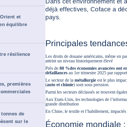
Dans cet environnement et a
déjà effectives, Coface a dé
pays.
Orient et
 en équilibre
Principales tendances
re résilience
Les droits de douane américains, même en paus
atteint un niveau historiquement élevé
Près de
80 %
des économies avancées ont e
défaillances
au 1er trimestre 2025 par rappor
Le secteur de la
métallurgie
est le plus impact
s, premières
(
auto
et
chimie
) sont sous pression.
 commerciales
Parmi les secteurs déclassés se trouvent égal
Aux Etats-Unis, les
technologies de l’inform
grande distribution
En Chine, le
textile et l’habillement
, impactés
s tonnes de
pèsent sur le
Économie mondiale : 