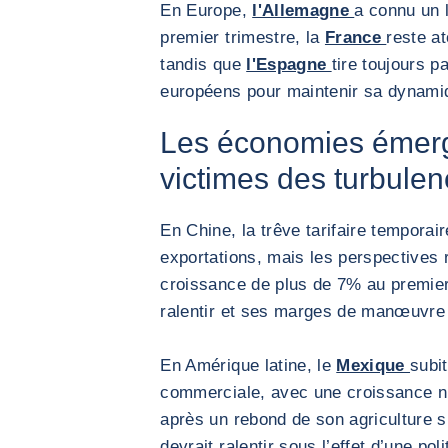
En Europe,
l'Allemagne
a connu un 
premier trimestre, la
France
reste at
tandis que
l'Espagne
tire toujours p
européens pour maintenir sa dynami
Les économies émerg
victimes des turbule
En Chine, la trêve tarifaire temporai
exportations, mais les perspectives r
croissance de plus de 7% au premier
ralentir et ses marges de manœuvre 
En Amérique latine, le
Mexique
subit
commerciale, avec une croissance nu
après un rebond de son agriculture s
devrait ralentir sous l’effet d’une pol