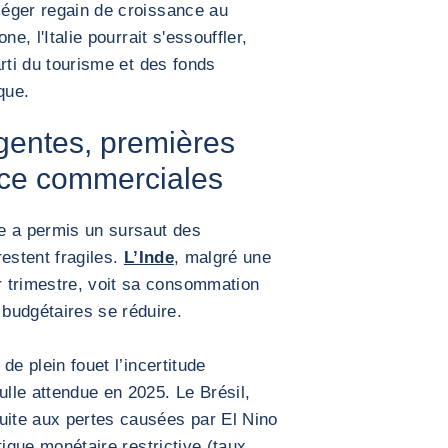
léger regain de croissance au
one, l'Italie pourrait s'essouffler,
arti du tourisme et des fonds
que.
entes, premières
nce commerciales
re a permis un sursaut des
estent fragiles.
L’Inde
, malgré une
 trimestre, voit sa consommation
budgétaires se réduire.
 de plein fouet l’incertitude
lle attendue en 2025. Le Brésil,
uite aux pertes causées par El Nino
itique monétaire restrictive (taux